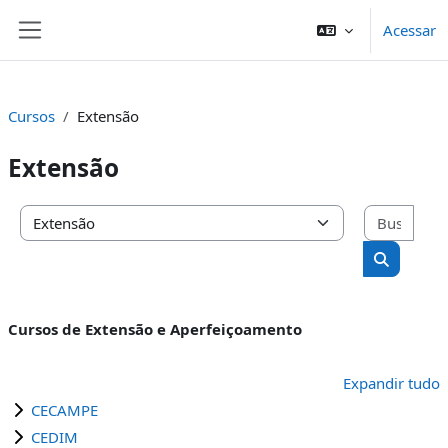
Ir para o conteúdo principal
Acessar
Painel lateral
Cursos
Extensão
Extensão
Busc
Categorias de Cursos
Buscar cu
Cursos de Extensão e Aperfeiçoamento
Expandir tudo
CECAMPE
CEDIM