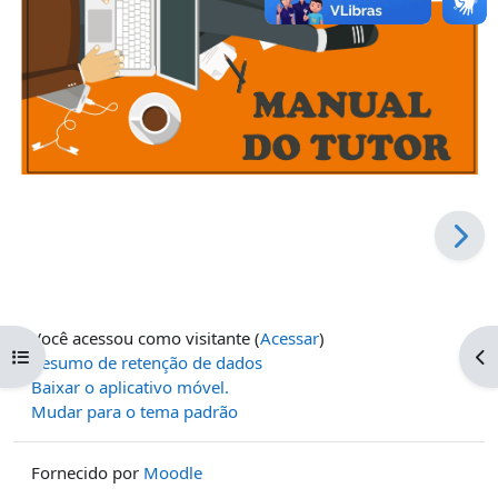
Você acessou como visitante (
Acessar
)
Abrir índice do curso
Ab
Resumo de retenção de dados
Baixar o aplicativo móvel.
Mudar para o tema padrão
Fornecido por
Moodle