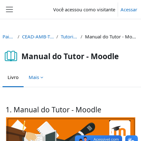
Ir para o conteúdo principal
Você acessou como visitante
Acessar
Painel lateral
Painel
CEAD-AMB-TUT
Tutoriais
Manual do Tutor - Moodle
Manual do Tutor - Moodle
Livro
Mais
Condições de conclusão
1. Manual do Tutor - Moodle