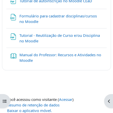
Arquivo
Tutorial de autoinscrição no Moodle CEaD
Formulário para cadastrar disciplinas/cursos
Arquivo
no Moodle
Tutorial - Reutilização de Curso e/ou Disciplina
Arquivo
no Moodle
Manual do Professor: Recursos e Atividades no
Livro
Moodle
Você acessou como visitante (
Acessar
)
Abrir índice do curso
Ab
Resumo de retenção de dados
Baixar o aplicativo móvel.