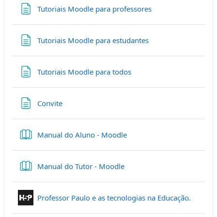
Página
Tutoriais Moodle para professores
Página
Tutoriais Moodle para estudantes
Página
Tutoriais Moodle para todos
Página
Convite
Livro
Manual do Aluno - Moodle
Livro
Manual do Tutor - Moodle
Conteúd
Professor Paulo e as tecnologias na Educação.