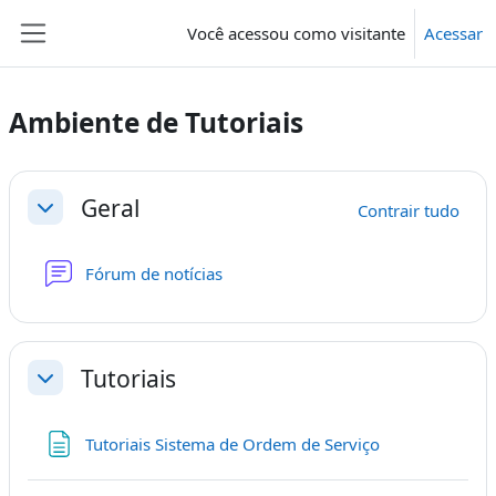
Ir para o conteúdo principal
Você acessou como visitante
Acessar
Painel lateral
Ambiente de Tutoriais
Contorno da seção
Geral
Contrair tudo
Contrair
Fórum de notícias
Tutoriais
Contrair
Página
Tutoriais Sistema de Ordem de Serviço