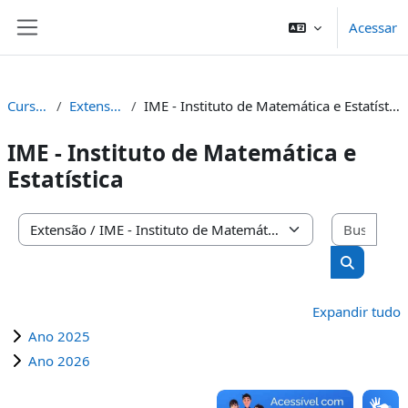
Ir para o conteúdo principal
Acessar
Painel lateral
Cursos
Extensão
IME - Instituto de Matemática e Estatística
IME - Instituto de Matemática e
Estatística
Busc
Categorias de Cursos
Buscar cu
Expandir tudo
Ano 2025
Ano 2026