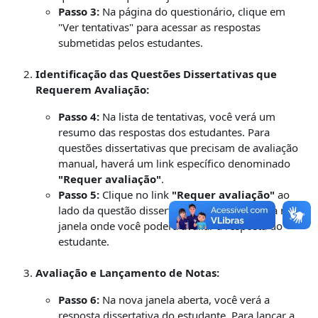
Passo 3:
Na página do questionário, clique em
"Ver tentativas" para acessar as respostas
submetidas pelos estudantes.
Identificação das Questões Dissertativas que
Requerem Avaliação:
Passo 4:
Na lista de tentativas, você verá um
resumo das respostas dos estudantes. Para
questões dissertativas que precisam de avaliação
manual, haverá um link específico denominado
"Requer avaliação"
.
Passo 5:
Clique no link
"Requer avaliação"
ao
lado da questão dissertativa. Isso abrirá uma nova
janela onde você poderá avaliar a resposta do
estudante.
Avaliação e Lançamento de Notas:
Passo 6:
Na nova janela aberta, você verá a
resposta dissertativa do estudante. Para lançar a