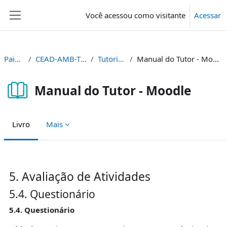
Ir para o conteúdo principal
Você acessou como visitante
Acessar
Painel lateral
Painel
CEAD-AMB-TUT
Tutoriais
Manual do Tutor - Moodle
Manual do Tutor - Moodle
Livro
Mais
Condições de conclusão
5. Avaliação de Atividades
5.4. Questionário
5.4. Questionário