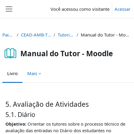
Ir para o conteúdo principal
Você acessou como visitante
Acessar
Painel lateral
Painel
CEAD-AMB-TUT
Tutoriais
Manual do Tutor - Moodle
Manual do Tutor - Moodle
Livro
Mais
Condições de conclusão
5. Avaliação de Atividades
5.1. Diário
Objetivo:
Orientar os tutores sobre o processo técnico de
avaliação das entradas no Diário dos estudantes no