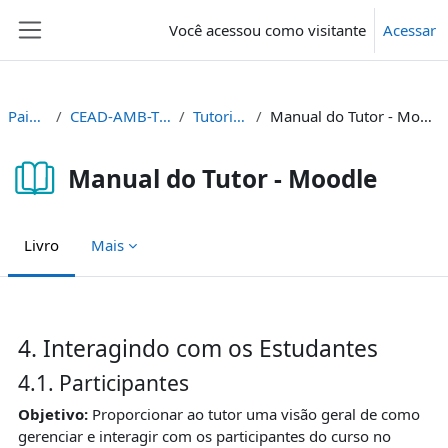
Ir para o conteúdo principal
Você acessou como visitante
Acessar
Painel lateral
Painel
CEAD-AMB-TUT
Tutoriais
Manual do Tutor - Moodle
Manual do Tutor - Moodle
Livro
Mais
Condições de conclusão
4. Interagindo com os Estudantes
4.1. Participantes
Objetivo:
Proporcionar ao tutor uma visão geral de como
gerenciar e interagir com os participantes do curso no