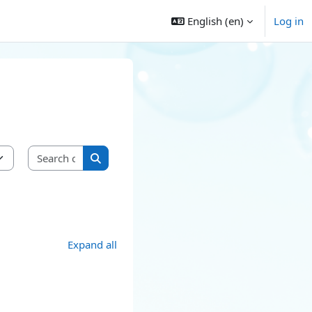
English ‎(en)‎
Log in
Search courses
Search courses
Expand all