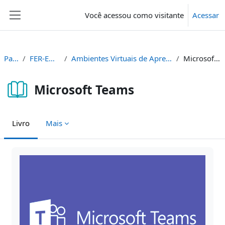
Ir para o conteúdo principal
Você acessou como visitante
Acessar
Painel lateral
Painel
FER-ENS-REM
Ambientes Virtuais de Aprendizagem - AVA
Microsoft Teams
Microsoft Teams
Livro
Mais
Condições de conclusão