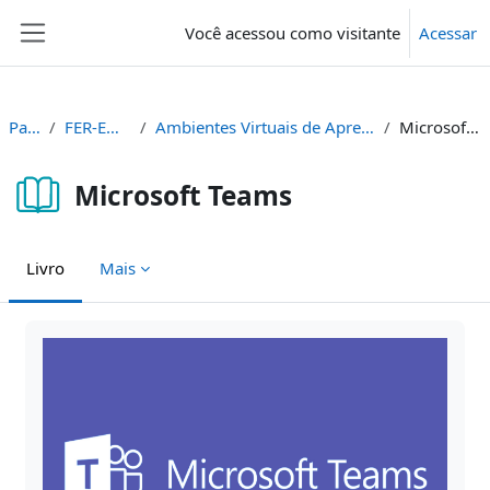
Ir para o conteúdo principal
Você acessou como visitante
Acessar
Painel lateral
Painel
FER-ENS-REM
Ambientes Virtuais de Aprendizagem - AVA
Microsoft Teams
Microsoft Teams
Livro
Mais
Condições de conclusão