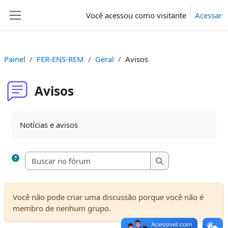
Ir para o conteúdo principal
Você acessou como visitante
Acessar
Painel lateral
Painel
FER-ENS-REM
Geral
Avisos
Avisos
Condições de conclusão
Notícias e avisos
Buscar no fórum
Buscar no fórum
Você não pode criar uma discussão porque você não é
membro de nenhum grupo.