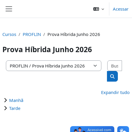
Ir para o conteúdo principal
Acessar
Painel lateral
Cursos
PROFLIN
Prova Híbrida Junho 2026
Prova Híbrida Junho 2026
Busc
Categorias de Cursos
Buscar cu
Expandir tudo
Manhã
Tarde