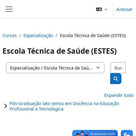
Ir para o conteúdo principal
Acessar
Painel lateral
Cursos
Especialização
Escola Técnica de Saúde (ESTES)
Escola Técnica de Saúde (ESTES)
Busc
Categorias de Cursos
Buscar cu
Expandir tudo
Pós-Graduação lato sensu em Docência na Educação
Profissional e Tecnológica