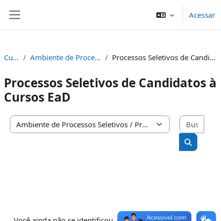
Ir para o conteúdo principal
Acessar
Painel lateral
Cursos
Ambiente de Processos Seletivos
Processos Seletivos de Candidatos à Cursos EaD
Processos Seletivos de Candidatos à
Cursos EaD
Busc
Categorias de Cursos
Buscar cu
Você ainda não se identificou. (
Acessar
)