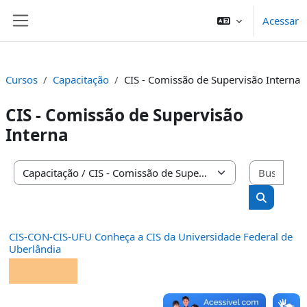
Ir para o conteúdo principal
Acessar
Painel lateral
Cursos
Capacitação
CIS - Comissão de Supervisão Interna
CIS - Comissão de Supervisão
Interna
Busc
Categorias de Cursos
Buscar cu
CIS-CON-CIS-UFU Conheça a CIS da Universidade Federal de
Uberlândia