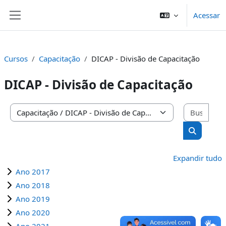
Ir para o conteúdo principal
Acessar
Painel lateral
Cursos
Capacitação
DICAP - Divisão de Capacitação
DICAP - Divisão de Capacitação
Busc
Categorias de Cursos
Buscar cu
Expandir tudo
Ano 2017
Ano 2018
Ano 2019
Ano 2020
Ano 2021