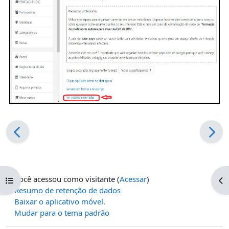
Você acessou como visitante (
Acessar
)
Abrir índice do curso
Ab
Resumo de retenção de dados
Baixar o aplicativo móvel.
Mudar para o tema padrão