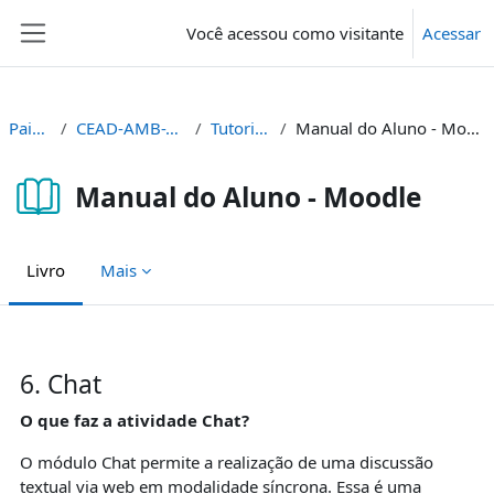
Ir para o conteúdo principal
Você acessou como visitante
Acessar
Painel lateral
Painel
CEAD-AMB-TUT
Tutoriais
Manual do Aluno - Moodle
Manual do Aluno - Moodle
Livro
Mais
Condições de conclusão
6. Chat
O que faz a atividade Chat?
O módulo Chat permite a realização de uma discussão
textual via web em modalidade síncrona. Essa é uma