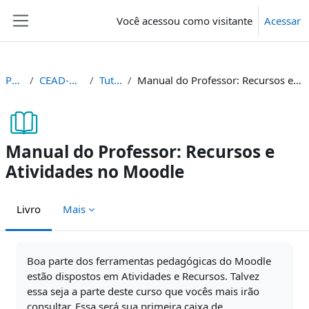
Ir para o conteúdo principal
Você acessou como visitante
Acessar
Painel lateral
Painel
CEAD-AMB-TUT
Tutoriais
Manual do Professor: Recursos e Atividades no Moodle
Manual do Professor: Recursos e
Atividades no Moodle
Livro
Mais
Condições de conclusão
Boa parte dos ferramentas pedagógicas do Moodle
estão dispostos em Atividades e Recursos. Talvez
essa seja a parte deste curso que vocês mais irão
consultar. Essa será sua primeira caixa de