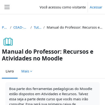
Ir para o conteúdo principal
Você acessou como visitante
Acessar
Painel lateral
Painel
CEAD-AMB-TUT
Tutoriais
Manual do Professor: Recursos e Atividades no Moodle
Manual do Professor: Recursos e
Atividades no Moodle
Livro
Mais
Condições de conclusão
Boa parte dos ferramentas pedagógicas do Moodle
estão dispostos em Atividades e Recursos. Talvez
essa seja a parte deste curso que vocês mais irão
consultar. Essa será sua primeira caixa de