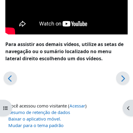
Para assistir aos demais vídeos, utilize as setas de
navegação ou o sumário localizado no menu
lateral direito escolhendo um dos vídeos.
Você acessou como visitante (
Acessar
)
Abrir índice do curso
Ab
Resumo de retenção de dados
Baixar o aplicativo móvel.
Mudar para o tema padrão