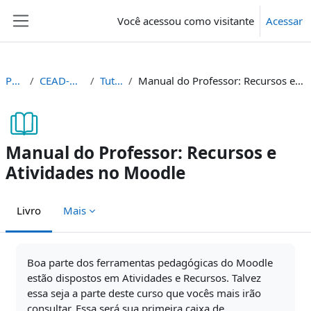
Ir para o conteúdo principal
Você acessou como visitante
Acessar
Painel lateral
Painel
CEAD-AMB-TUT
Tutoriais
Manual do Professor: Recursos e Atividades no Moodle
Manual do Professor: Recursos e
Atividades no Moodle
Livro
Mais
Condições de conclusão
Boa parte dos ferramentas pedagógicas do Moodle
estão dispostos em Atividades e Recursos. Talvez
essa seja a parte deste curso que vocês mais irão
consultar. Essa será sua primeira caixa de