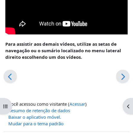
Para assistir aos demais vídeos, utilize as setas de
navegação ou o sumário localizado no menu lateral
direito escolhendo um dos vídeos.
Você acessou como visitante (
Acessar
)
Abrir índice do curso
Ab
Resumo de retenção de dados
Baixar o aplicativo móvel.
Mudar para o tema padrão