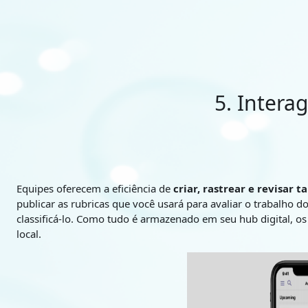
Ir para o conteúdo principal
5. Intera
Equipes oferecem a eficiência de
criar, rastrear e revisar t
publicar as rubricas que você usará para avaliar o trabalho 
classificá-lo. Como tudo é armazenado em seu hub digital, o
local.