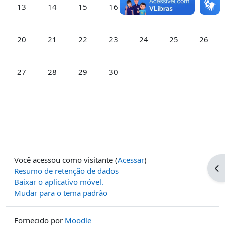
Sem eventos, domingo, 13 setembro
Sem eventos, segunda-feira, 14 setembro
Sem eventos, terça-feira, 15 setembro
Sem eventos, quarta-feira, 16 set
Sem eventos, quinta-feir
Sem eventos, sex
Sem eve
13
14
15
16
17
18
19
Sem eventos, domingo, 20 setembro
Sem eventos, segunda-feira, 21 setembro
Sem eventos, terça-feira, 22 setembro
Sem eventos, quarta-feira, 23 set
Sem eventos, quinta-feir
Sem eventos, sex
Sem eve
20
21
22
23
24
25
26
Sem eventos, domingo, 27 setembro
Sem eventos, segunda-feira, 28 setembro
Sem eventos, terça-feira, 29 setembro
Sem eventos, quarta-feira, 30 set
27
28
29
30
Você acessou como visitante (
Acessar
)
Ab
Resumo de retenção de dados
Baixar o aplicativo móvel.
Mudar para o tema padrão
Fornecido por
Moodle