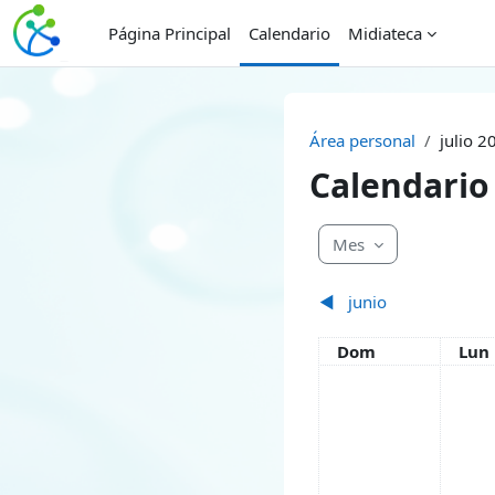
Salta al contenido principal
Página Principal
Calendario
Midiateca
Área personal
julio 2
Calendario
Mes
◀︎
junio
Domingo
Lun
Dom
Lun