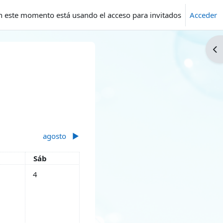
n este momento está usando el acceso para invitados
Acceder
Ab
agosto
▶︎
es
Sábado
Sáb
lio
tos, viernes, 3 julio
Sin eventos, sábado, 4 julio
4