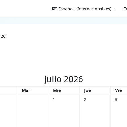
Español - Internacional ‎(es)‎
E
026
julio 2026
es
Martes
Miércoles
Jueves
Viern
Mar
Mié
Jue
Vie
Sin eventos, miércoles, 1 julio
Sin eventos, jueves, 2 ju
Sin even
1
2
3