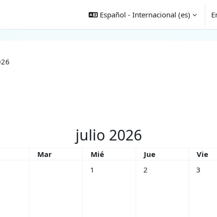
Español - Internacional ‎(es)‎
E
026
julio 2026
es
Martes
Miércoles
Jueves
Viern
Mar
Mié
Jue
Vie
Sin eventos, miércoles, 1 julio
Sin eventos, jueves, 2 ju
Sin even
1
2
3