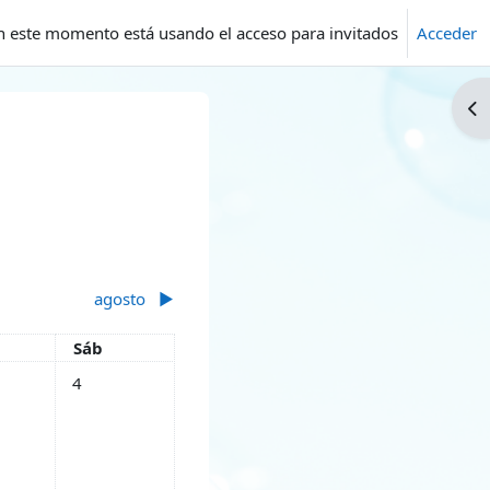
n este momento está usando el acceso para invitados
Acceder
Ab
agosto
▶︎
es
Sábado
Sáb
lio
tos, viernes, 3 julio
Sin eventos, sábado, 4 julio
4