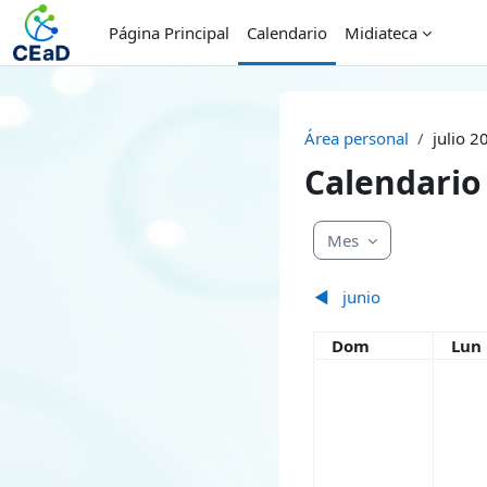
Salta al contenido principal
Página Principal
Calendario
Midiateca
Área personal
julio 2
Calendario
Mes
◀︎
junio
Domingo
Lun
Dom
Lun