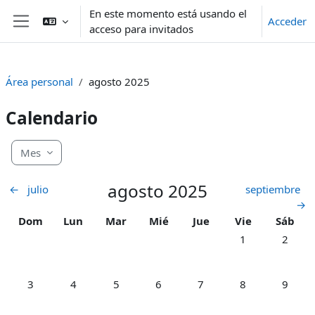
Salta al contenido principal
En este momento está usando el
Acceder
acceso para invitados
Panel lateral
Área personal
agosto 2025
Calendario
Mes
agosto 2025
←
julio
septiembre
→
Domingo
Lunes
Martes
Miércoles
Jueves
Viernes
Sábado
Dom
Lun
Mar
Mié
Jue
Vie
Sáb
Sin eventos, vier
Sin even
1
2
Sin eventos, domingo, 3 agosto
Sin eventos, lunes, 4 agosto
Sin eventos, martes, 5 agosto
Sin eventos, miércoles, 6 agosto
Sin eventos, jueves, 7 ago
Sin eventos, vier
Sin even
3
4
5
6
7
8
9